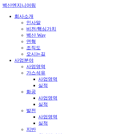
벽산엔지니어링
회사소개
인사말
비전/핵심가치
벽산 Way
연혁
조직도
오시는길
사업분야
사업영역
가스석유
사업영역
실적
화공
사업영역
실적
발전
사업영역
실적
지반