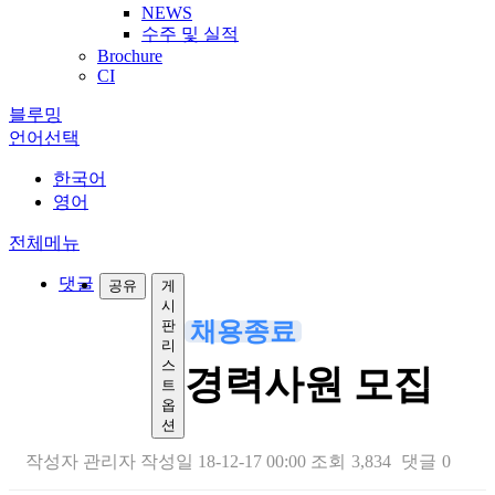
NEWS
수주 및 실적
Brochure
CI
블루밍
언어선택
한국어
영어
전체메뉴
댓글
공유
게
시
채용종료
판
리
스
경력사원 모집
트
옵
션
작성자
관리자
작성일
18-12-17 00:00
조회
3,834
댓글
0