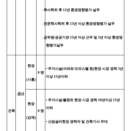
-
학사학위 후
12
년 환경영향평가 실무
-
전문학사학위 후
15
년 이상 환경영향평가 실무
-
공무원
/
공공기관
15
년 이상 근무 및
5
년 이상 환경영
향평가실무
현장
•
주거시설
(
아파트
/
오피스텔 등
)
현장 시공 경력
3
년
0
명
이상
15
년이하
(
시흥
)
공사
•
주거시설
/
플랜트 현장 시공 경력
10
년이상
15
년
현장
이하
건축
0
명
(
김제
)
•
산업설비현장 경력자 및 건축기사 우대