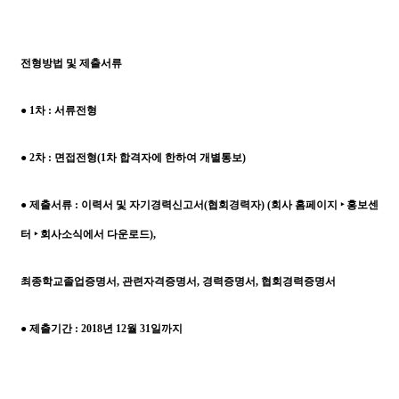
전형방법 및 제출서류
●
1
차
:
서류전형
●
2
차
:
면접전형
(1
차 합격자에 한하여 개별통보
)
●
제출서류
:
이력서 및 자기경력신고서
(
협회경력자
) (
회사 홈페이지
‣
홍보센
터
‣
회사소식에서 다운로드
),
최종학교졸업증명서
,
관련자격증명서
,
경력증명서
,
협회경력증명서
●
제출기간
: 2018
년
12
월
31
일까지