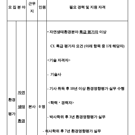
근무
모 집 분 야
인원
필요 경력 및 지원 자격
지
•
자연생태환경분야
특급 평가자
이상
c
f.
특급 평가자 요건
(
아래 항목 중
1
개 해당자
)
<
기술 자격자
>
-
기술사
-
기사 취득 후
10
년 이상 환경영향평가 실무 수행
자연
환경
<
학력
‧
경력자
>
생태
본사
0
명
평가
-
박사학위 후
3
년 환경영향평가 실무
환경
-
석사학위 후
7
년 환경영향평가 실무