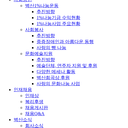
벽산1%나눔운동
추진방향
1%나눔기금 수익현황
1%나눔사업 주요현황
사회봉사
추진방향
중증장애인과 아름다운 동행
사랑의 빵 나눔
문화예술지원
추진방향
예술단체, 연주자 지원 및 후원
다양한 메세나 활동
벽산희곡상 후원
사랑의 문화나눔 사업
인재채용
인재상
복리후생
채용게시판
채용Q&A
벽산소식
회사소식