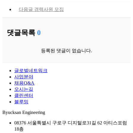
다음글
경력사원 모집
댓글목록
0
등록된 댓글이 없습니다.
글로벌네트워크
사업분야
채용Q&A
오시는길
클린센터
블루밍
Byucksan Engineering
08376 서울특별시 구로구 디지털로31길 62 아티스포럼
18층