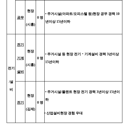
현장
•
주거시설
(
아파트
/
오피스텔 등
)
현장 공무 경력
10
공무
0
명
년이상
15
년이하
(
시흥
)
전기
현장
•
주거시설 등 현장 전기
‧
기계설비 경력
3
년이상
기계
0
명
15
년이하
(
시흥
)
전기
설비
/
설
비
•
주거시설
/
플랜트 현장 전기 경력
3
년이상
15
년이
현장
하
전기
0
명
(
김제
)
•
산업설비현장 경험 우대