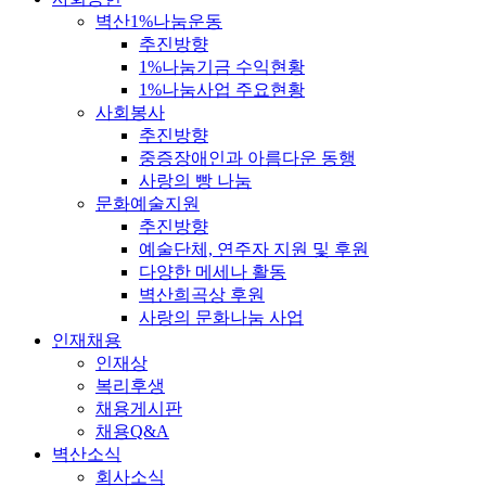
벽산1%나눔운동
추진방향
1%나눔기금 수익현황
1%나눔사업 주요현황
사회봉사
추진방향
중증장애인과 아름다운 동행
사랑의 빵 나눔
문화예술지원
추진방향
예술단체, 연주자 지원 및 후원
다양한 메세나 활동
벽산희곡상 후원
사랑의 문화나눔 사업
인재채용
인재상
복리후생
채용게시판
채용Q&A
벽산소식
회사소식