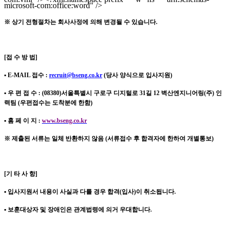
microsoft-com:office:word" />
※
상기 전형절차는 회사사정에 의해 변경될 수 있습니다
.
[
접 수 방 법
]
▪
E-MAIL
접수
:
recruit@bseng.co.kr
(
당사 양식으로 입사지원
)
▪
우 편 접 수
: (08380)
서울특별시 구로구 디지털로
31
길
12
벽산엔지니어링
(
주
)
인
력팀
(
우편접수는 도착분에 한함
)
▪
홈 페 이 지
:
www.bseng.co.kr
※
제출된 서류는 일체 반환하지 않음
(
서류접수 후 합격자에 한하여 개별통보
)
[
기 타 사 항
]
▪
입사지원서 내용이 사실과 다를 경우 합격
(
입사
)
이 취소됩니다
.
▪
보훈대상자 및 장애인은 관계법령에 의거 우대합니다
.