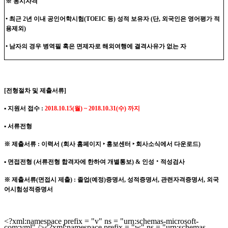
※
응시자격
•
최근
2
년 이내 공인어학시험
(TOEIC
등
)
성적 보유자
(
단
,
외국인은 영어평가 적
용제외
)
•
남자의 경우 병역필 혹은 면제자로 해외여행에 결격사유가 없는 자
[
전형절차 및 제출서류
]
▪
지원서 접수
:
2018.10.15(
월
) ~ 2018.10.31(
수
)
까지
▪
서류전형
※
제출서류
:
이력서
(
회사 홈페이지
‣
홍보센터
‣
회사소식에서 다운로드
)
▪
면접전형
(
서류전형 합격자에 한하여 개별통보
) &
인성
‧
적성검사
※
제출서류
(
면접시 제출
) :
졸업
(
예정
)
증명서
,
성적증명서
,
관련자격증명서
,
외국
어시험성적증명서
<?xml:namespace prefix = "v" ns = "urn:schemas-microsoft-
com:vml" /><?xml:namespace prefix = "w" ns = "urn:schemas-