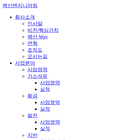
벽산엔지니어링
회사소개
인사말
비전/핵심가치
벽산 Way
연혁
조직도
오시는길
사업분야
사업영역
가스석유
사업영역
실적
화공
사업영역
실적
발전
사업영역
실적
지반