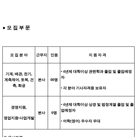
●
모 집 부 문
모 집 분 야
근무지
인원
지 원 자 격
•
4
년제 대학이상 관련학과 졸업 및 졸업예정
기계
,
배관
,
전기
,
자
계측제어
,
토목
,
건
본사
00
명
축
,
화공
•
각 분야 기사자격증 보유자
•
4
년제 대학이상 상경 및 법정계열 졸업 및 졸
경영지원
,
업예정자
본사
0
명
영업지원
•
사업개발
•
어학
(
영어
)
우수자 우대